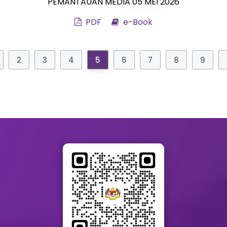
PEMANTAUAN MEDIA 05 MEI 2026
PDF
e-Book
2
3
4
5
6
7
8
9