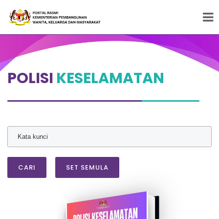
Peneraju Pembangunan Wanita, Keluarga dan
Masyarakat
POLISI
KESELAMATAN
CARI
SET SEMULA