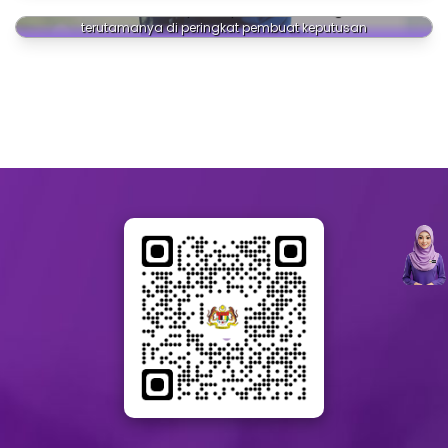
Melahirkan lebih ramai pemimpin dalam kalangan wanita
terutamanya di peringkat pembuat keputusan